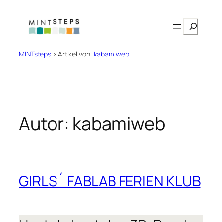
Zum
Inhalt
Suchen
springen
MINTsteps
>
Artikel von:
kabamiweb
Autor:
kabamiweb
GIRLS´ FABLAB FERIEN KLUB